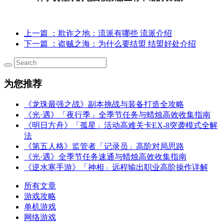
上一篇
：欺诈之地：流派有哪些 流派介绍
下一篇
：盗贼之海：为什么要结盟 结盟好处介绍
为您推荐
《龙珠最强之战》副本挑战与装备打造全攻略
《光·遇》「夜行季」全季节任务与蜡烛高效收集指南
《明日方舟》「孤星」活动高难关卡EX-8突袭模式全解
法
《第五人格》监管者「记录员」高阶对局思路
《光·遇》全季节任务速通与蜡烛高效收集指南
《逆水寒手游》「神相」远程输出职业高阶操作详解
所有文章
游戏攻略
单机游戏
网络游戏