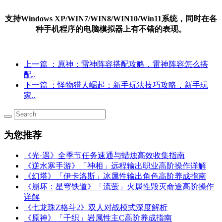
支持Windows XP/WIN7/WIN8/WIN10/Win11系统，同时在各
种手机程序的电脑模拟器上有不错的表现。
上一篇
：原神：雷神阵容搭配攻略，雷神阵容怎么搭
配..
下一篇
：怪物猎人崛起：新手玩法技巧攻略，新手玩
家..
为您推荐
《光·遇》全季节任务速通与蜡烛高效收集指南
《逆水寒手游》「神相」远程输出职业高阶操作详解
《幻塔》「伊卡洛斯」冰属性输出角色高阶养成指南
《崩坏：星穹铁道》「流萤」火属性毁灭命途高阶操作
详解
《七龙珠Z格斗2》双人对战模式深度解析
《原神》「千织」岩属性主C高阶养成指南