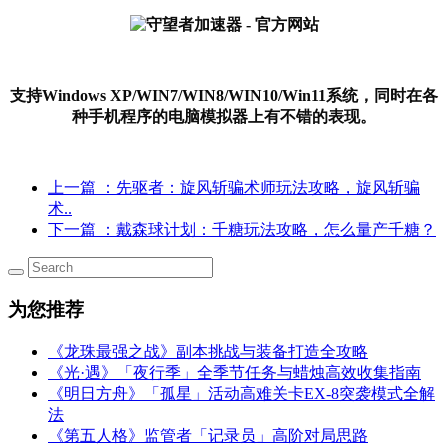
支持Windows XP/WIN7/WIN8/WIN10/Win11系统，同时在各
种手机程序的电脑模拟器上有不错的表现。
上一篇
：先驱者：旋风斩骗术师玩法攻略，旋风斩骗
术..
下一篇
：戴森球计划：千糖玩法攻略，怎么量产千糖？
为您推荐
《龙珠最强之战》副本挑战与装备打造全攻略
《光·遇》「夜行季」全季节任务与蜡烛高效收集指南
《明日方舟》「孤星」活动高难关卡EX-8突袭模式全解
法
《第五人格》监管者「记录员」高阶对局思路